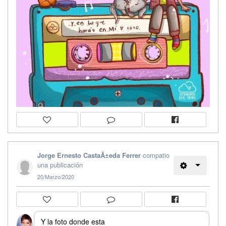
Jorge Ernesto CastaÃ±eda Ferrer
compatio
una publicación
20/Marzo/2020
Y la foto donde esta