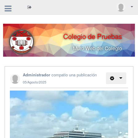
Colegio de Pruebas
Muro Web del Colegio
Administrador
compatio una publicación
05/Agosto/2025