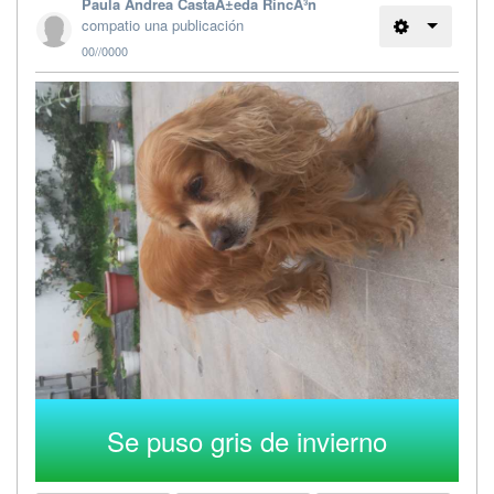
Paula Andrea CastaÃ±eda RincÃ³n
compatio una publicación
00//0000
Se puso gris de invierno