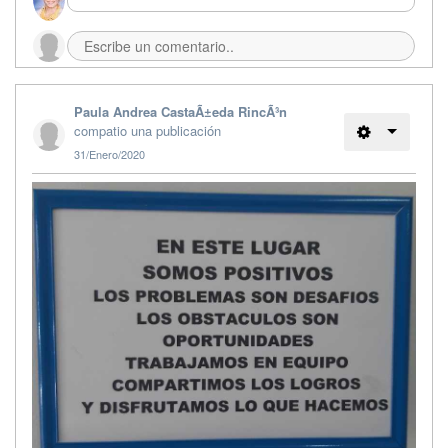
Paula Andrea CastaÃ±eda RincÃ³n
compatio una publicación
31/Enero/2020