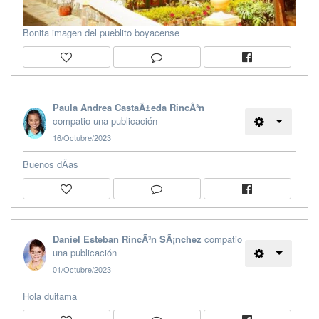
Bonita imagen del pueblito boyacense
Paula Andrea CastaÃ±eda RincÃ³n
compatio una publicación
16/Octubre/2023
Buenos dÃ­as
Daniel Esteban RincÃ³n SÃ¡nchez
compatio
una publicación
01/Octubre/2023
Hola duitama