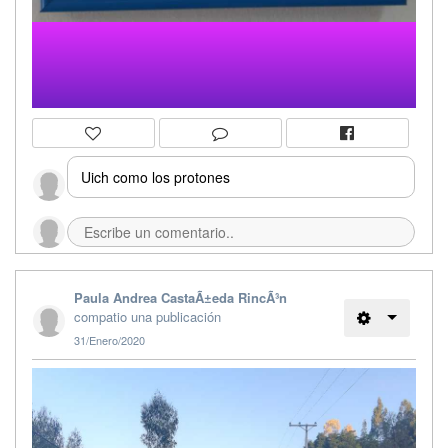
Uich como los protones
Paula Andrea CastaÃ±eda RincÃ³n
compatio una publicación
31/Enero/2020