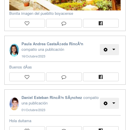
Bonita imagen del pueblito boyacense
Paula Andrea CastaÃ±eda RincÃ³n
compatio una publicación
16/Octubre/2023
Buenos dÃ­as
Daniel Esteban RincÃ³n SÃ¡nchez
compatio
una publicación
01/Octubre/2023
Hola duitama