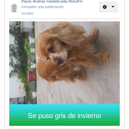
Paula Andrea CastaÃ±eda RincÃ³n
compatio una publicación
00//0000
Se puso gris de invierno