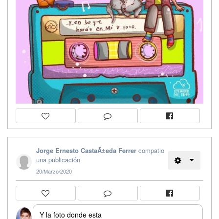
Jorge Ernesto CastaÃ±eda Ferrer
compatio
una publicación
20/Marzo/2020
Y la foto donde esta