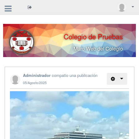
Colegio de Pruebas
Muro Web del Colegio
Administrador
compatio una publicación
05/Agosto/2025