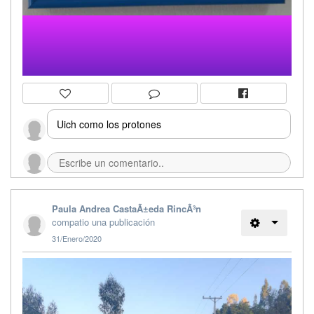
Uich como los protones
Paula Andrea CastaÃ±eda RincÃ³n
compatio una publicación
31/Enero/2020