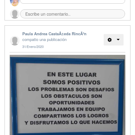
Paula Andrea CastaÃ±eda RincÃ³n
compatio una publicación
31/Enero/2020