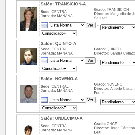
Salón: TRANSICION-A
Grado:
TRANSICION
Sede:
CENTRAL
Director:
Margarita de J
Jornada:
MAÑANA
Salazar
-
Salón: QUINTO-A
Sede:
CENTRAL
Grado:
QUINTO
Jornada:
MAÑANA
Director:
Sandra Collaz
-
Salón: NOVENO-A
Grado:
NOVENO
Sede:
CENTRAL
Director:
Alberto Casta
Jornada:
MAÑANA
Ferrer
-
Salón: UNDECIMO-A
Grado:
ONCE
Sede:
CENTRAL
Director:
Jorge Cárdena
Jornada:
MAÑANA
Leal