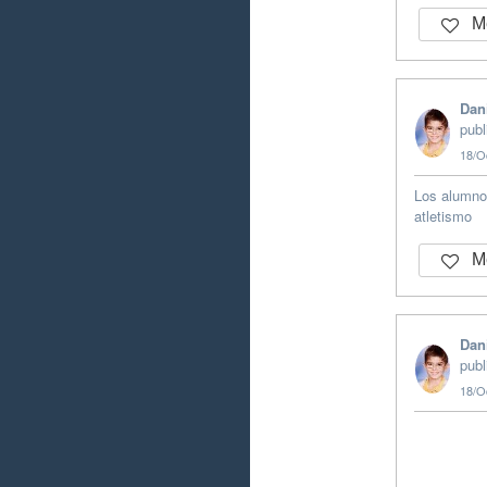
Me
Dan
publ
18/O
Los alumno
atletismo
Me
Dan
publ
18/O