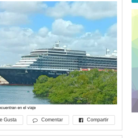
cuentran en el viaje
Pre
Nex
Compartir
 Gusta
Comentar