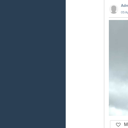
Adm
05/A
Me