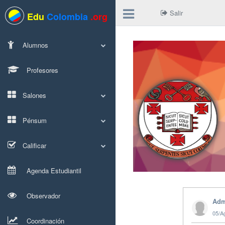
Salir
Edu
Colombia
.org
Alumnos
Profesores
Salones
Pénsum
Calificar
Agenda Estudiantil
Observador
Adm
05/A
Coordinación