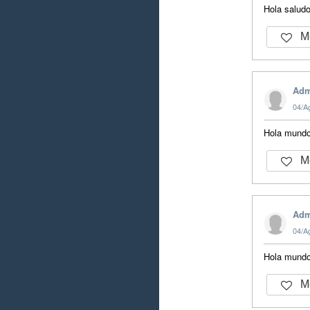
Hola salud
Me
Adm
04/A
Hola mund
Me
Adm
04/A
Hola mund
Me