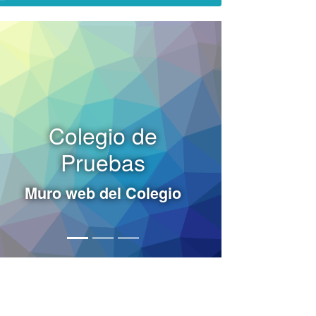
Colegio de
Pruebas
Muro web del Colegio
vious
t