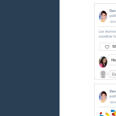
Dan
publ
18/O
Los alumno
coordinar l
Me
Ho
Dan
publ
18/O