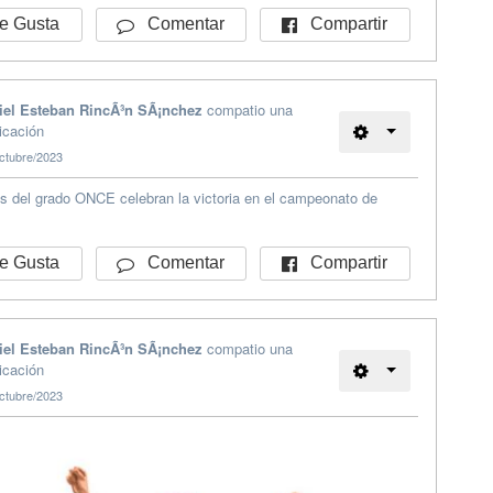
Compartir
 Gusta
Comentar
iel Esteban RincÃ³n SÃ¡nchez
compatio una
icación
ctubre/2023
s del grado ONCE celebran la victoria en el campeonato de
Compartir
 Gusta
Comentar
iel Esteban RincÃ³n SÃ¡nchez
compatio una
icación
ctubre/2023