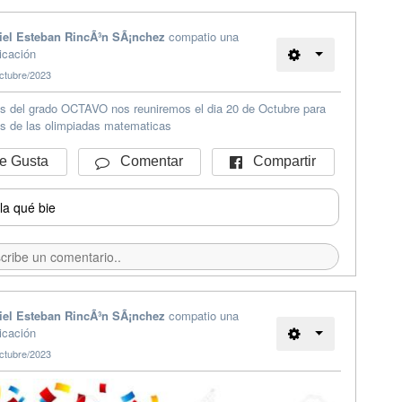
iel Esteban RincÃ³n SÃ¡nchez
compatio una
icación
ctubre/2023
s del grado OCTAVO nos reuniremos el dia 20 de Octubre para
os de las olimpiadas matematicas
Compartir
 Gusta
Comentar
la qué bie
iel Esteban RincÃ³n SÃ¡nchez
compatio una
icación
ctubre/2023