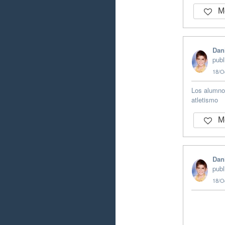
Me
Dan
publ
18/O
Los alumno
atletismo
Me
Dan
publ
18/O