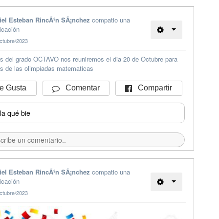
iel Esteban RincÃ³n SÃ¡nchez
compatio una
icación
ctubre/2023
s del grado OCTAVO nos reuniremos el dia 20 de Octubre para
os de las olimpiadas matematicas
Compartir
 Gusta
Comentar
la qué bie
iel Esteban RincÃ³n SÃ¡nchez
compatio una
icación
ctubre/2023