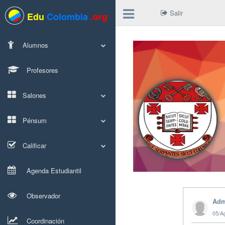
Salir
Edu
Colombia
.org
Alumnos
Profesores
Salones
Pénsum
Calificar
Agenda Estudiantil
Observador
Adm
05/A
Coordinación