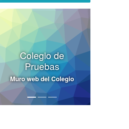
Colegio de
Pruebas
Muro web del Colegio
vious
t