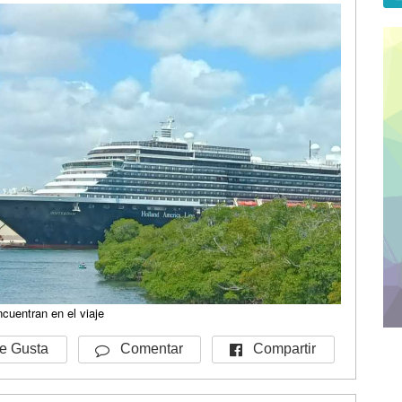
cuentran en el viaje
Pre
Nex
Compartir
 Gusta
Comentar