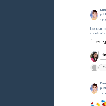
Dan
publ
18/O
Los alumno
coordinar l
Me
Ho
Dan
publ
18/O