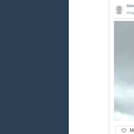
Adm
05/A
Me