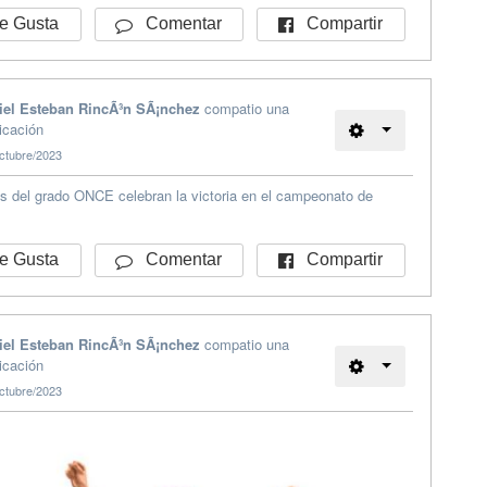
Compartir
 Gusta
Comentar
iel Esteban RincÃ³n SÃ¡nchez
compatio una
icación
ctubre/2023
s del grado ONCE celebran la victoria en el campeonato de
Compartir
 Gusta
Comentar
iel Esteban RincÃ³n SÃ¡nchez
compatio una
icación
ctubre/2023